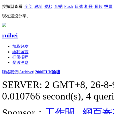
按類型查看:
全部
|
網址
|
視頻
|
音樂
|
Flash
|
日誌
|
相冊
|
圖片
|
投票
|
現在還沒分享。
ruihei
加為好友
給我留言
打個招呼
發送消息
聯絡我們
|
Archiver
|
2000FUN論壇
SERVER: 2 GMT+8, 26-8-
0.010766 second(s), 4 queri
Sponsor：
工作間
,
網頁寄