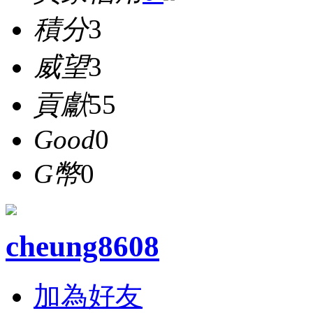
積分
3
威望
3
貢獻
55
Good
0
G幣
0
cheung8608
加為好友