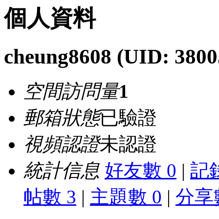
個人資料
cheung8608
(UID: 3800
空間訪問量
1
郵箱狀態
已驗證
視頻認證
未認證
統計信息
好友數 0
|
記錄
帖數 3
|
主題數 0
|
分享數