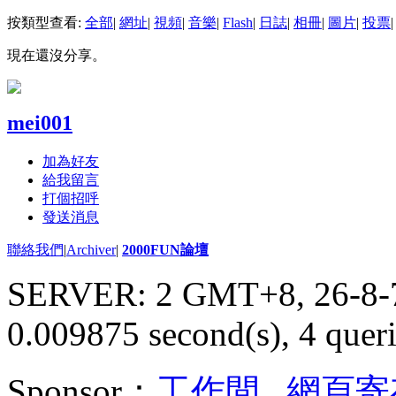
按類型查看:
全部
|
網址
|
視頻
|
音樂
|
Flash
|
日誌
|
相冊
|
圖片
|
投票
|
現在還沒分享。
mei001
加為好友
給我留言
打個招呼
發送消息
聯絡我們
|
Archiver
|
2000FUN論壇
SERVER: 2 GMT+8, 26-8-
0.009875 second(s), 4 queri
Sponsor：
工作間
,
網頁寄