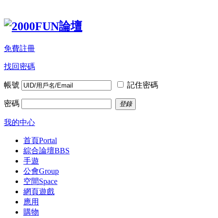
免費註冊
找回密碼
帳號
記住密碼
密碼
登錄
我的中心
首頁
Portal
綜合論壇
BBS
手遊
公會
Group
空間
Space
網頁遊戲
應用
購物