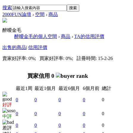
搜索
搜索
2000FUN論壇
›
空間
›
商品
醉曖金毛
醉曖金毛的個人空間
›
商品
›
TA的信用評價
出售的商品
|
信用評價
賣家好評率: 0%; 買家好評率: 0%; 註冊時間: 15-2-26
買家信用 0
最近1周
最近1個月
最近6個月
6個月前
總計
0
0
0
0
0
好評
0
0
0
0
0
中評
0
0
0
0
0
差評