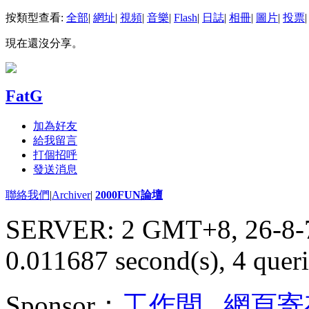
按類型查看:
全部
|
網址
|
視頻
|
音樂
|
Flash
|
日誌
|
相冊
|
圖片
|
投票
|
現在還沒分享。
FatG
加為好友
給我留言
打個招呼
發送消息
聯絡我們
|
Archiver
|
2000FUN論壇
SERVER: 2 GMT+8, 26-8-
0.011687 second(s), 4 queri
Sponsor：
工作間
,
網頁寄