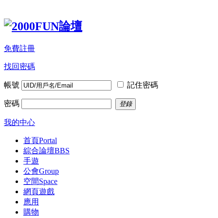
免費註冊
找回密碼
帳號
記住密碼
密碼
登錄
我的中心
首頁
Portal
綜合論壇
BBS
手遊
公會
Group
空間
Space
網頁遊戲
應用
購物