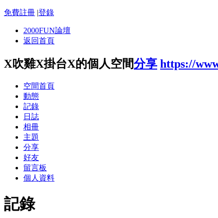
免費註冊
|
登錄
2000FUN論壇
返回首頁
X吹雞X掛台X的個人空間
分享
https://ww
空間首頁
動態
記錄
日誌
相冊
主題
分享
好友
留言板
個人資料
記錄