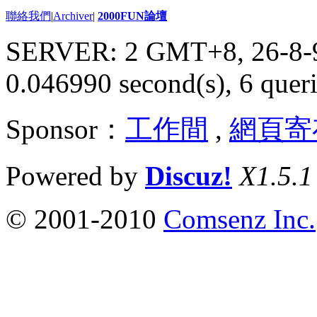
聯絡我們
|
Archiver
|
2000FUN論壇
SERVER: 2 GMT+8, 26-8-
0.046990 second(s), 6 queri
Sponsor：
工作間
,
網頁寄
Powered by
Discuz!
X1.5.1
© 2001-2010
Comsenz Inc.