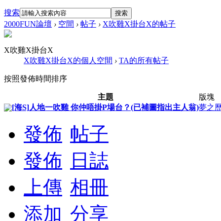
搜索
搜索
2000FUN論壇
›
空間
›
帖子
›
X吹雞X掛台X的帖子
X吹雞X掛台X
X吹雞X掛台X的個人空間
›
TA的所有帖子
按照發佈時間排序
主題
版塊
[海S]人地一吹雞 你仲唔掛P場台？(已補圖指出主人翁)
夢之
發佈
帖子
發佈
日誌
上傳
相冊
添加
分享