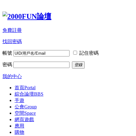
免費註冊
找回密碼
帳號
記住密碼
密碼
登錄
我的中心
首頁
Portal
綜合論壇
BBS
手遊
公會
Group
空間
Space
網頁遊戲
應用
購物