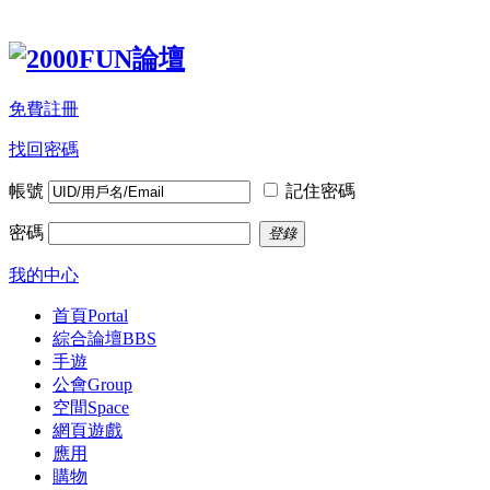
免費註冊
找回密碼
帳號
記住密碼
密碼
登錄
我的中心
首頁
Portal
綜合論壇
BBS
手遊
公會
Group
空間
Space
網頁遊戲
應用
購物