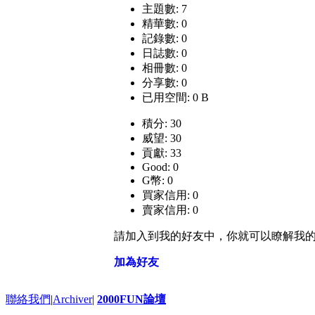
主題數: 7
精華數: 0
記錄數: 0
日誌數: 0
相冊數: 0
分享數: 0
已用空間: 0 B
積分: 30
威望: 30
貢獻: 33
Good: 0
G幣: 0
買家信用: 0
賣家信用: 0
請加入到我的好友中，你就可以瞭解我
加為好友
聯絡我們
|
Archiver
|
2000FUN論壇