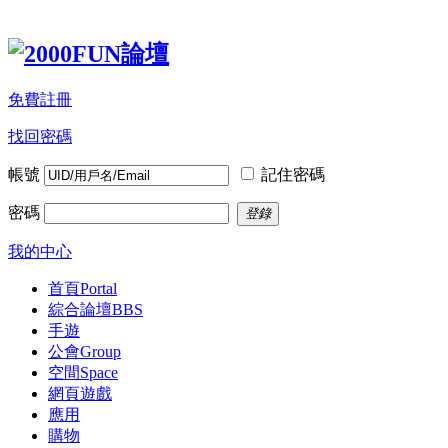
免費註冊
找回密碼
帳號
記住密碼
密碼
登錄
我的中心
首頁
Portal
綜合論壇
BBS
手遊
公會
Group
空間
Space
網頁遊戲
應用
購物