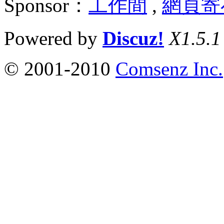
Sponsor：
工作間
,
網頁寄
Powered by
Discuz!
X1.5.1
© 2001-2010
Comsenz Inc.