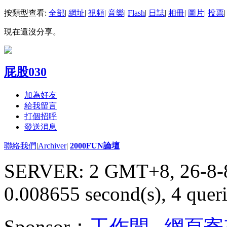
按類型查看:
全部
|
網址
|
視頻
|
音樂
|
Flash
|
日誌
|
相冊
|
圖片
|
投票
|
現在還沒分享。
屁股030
加為好友
給我留言
打個招呼
發送消息
聯絡我們
|
Archiver
|
2000FUN論壇
SERVER: 2 GMT+8, 26-8-
0.008655 second(s), 4 queri
Sponsor：
工作間
,
網頁寄