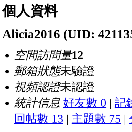
個人資料
Alicia2016
(UID: 42113
空間訪問量
12
郵箱狀態
未驗證
視頻認證
未認證
統計信息
好友數 0
|
記錄
回帖數 13
|
主題數 75
|