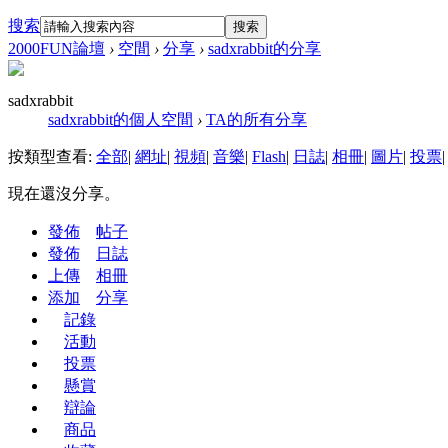
搜索
搜索
2000FUN論壇
›
空間
›
分享
›
sadxrabbit的分享
sadxrabbit
sadxrabbit的個人空間
›
TA的所有分享
按類型查看:
全部
|
網址
|
視頻
|
音樂
|
Flash
|
日誌
|
相冊
|
圖片
|
投票
|
現在還沒分享。
發佈
帖子
發佈
日誌
上傳
相冊
添加
分享
記錄
活動
投票
懸賞
辯論
商品