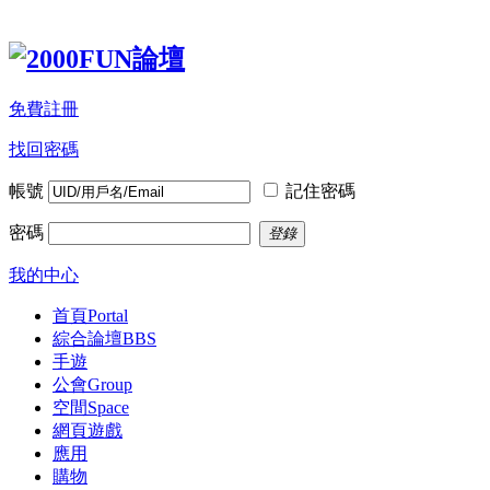
免費註冊
找回密碼
帳號
記住密碼
密碼
登錄
我的中心
首頁
Portal
綜合論壇
BBS
手遊
公會
Group
空間
Space
網頁遊戲
應用
購物