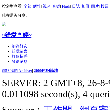
按類型查看:
全部
|
網址
|
視頻
|
音樂
|
Flash
|
日誌
|
相冊
|
圖片
|
投票
|
現在還沒分享。
~錯愛＊婷~
加為好友
給我留言
打個招呼
發送消息
聯絡我們
|
Archiver
|
2000FUN論壇
SERVER: 2 GMT+8, 26-8-
0.011098 second(s), 4 queri
Sponsor：
工作間
,
網頁寄