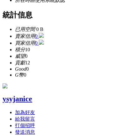
所在時區
使用系統默認
統計信息
已用空間
0 B
賣家信用
0
買家信用
0
積分
10
威望
0
貢獻
12
Good
0
G幣
0
ysyjanice
加為好友
給我留言
打個招呼
發送消息