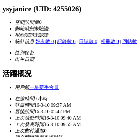
ysyjanice
(UID: 4255026)
空間訪問量
0
郵箱狀態
未驗證
視頻認證
未認證
統計信息
好友數 0
|
記錄數 0
|
日誌數 0
|
相冊數 0
|
回帖數 
性別
保密
出生日期
活躍概況
用戶組
一星新手會員
在線時間
0 小時
註冊時間
16-3-10 09:37 AM
最後訪問
16-3-10 05:42 PM
上次活動時間
16-3-10 09:40 AM
上次發表時間
16-3-10 09:55 AM
上次郵件通知
0