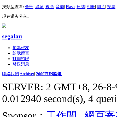
按類型查看:
全部
|
網址
|
視頻
|
音樂
|
Flash
|
日誌
|
相冊
|
圖片
|
投票
|
現在還沒分享。
segalau
加為好友
給我留言
打個招呼
發送消息
聯絡我們
|
Archiver
|
2000FUN論壇
SERVER: 2 GMT+8, 26-8-
0.012940 second(s), 4 queri
Sponsor：
工作間
,
網頁寄