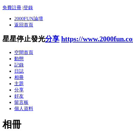
免費註冊
|
登錄
2000FUN論壇
返回首頁
星星停止發光
分享
https://www.2000fun.c
空間首頁
動態
記錄
日誌
相冊
主題
分享
好友
留言板
個人資料
相冊