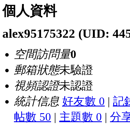
個人資料
alex95175322
(UID: 44
空間訪問量
0
郵箱狀態
未驗證
視頻認證
未認證
統計信息
好友數 0
|
記錄
帖數 50
|
主題數 0
|
分享