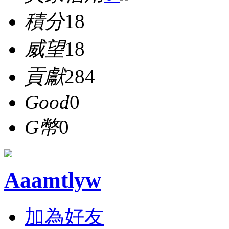
積分
18
威望
18
貢獻
284
Good
0
G幣
0
Aaamtlyw
加為好友