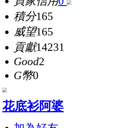
買家信用
0
積分
165
威望
165
貢獻
14231
Good
2
G幣
0
花底衫阿婆
加為好友