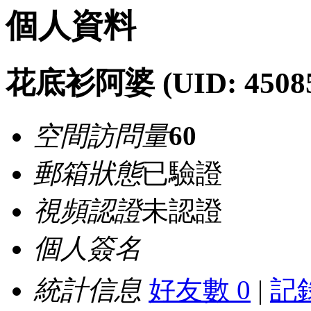
個人資料
花底衫阿婆
(UID: 4508
空間訪問量
60
郵箱狀態
已驗證
視頻認證
未認證
個人簽名
統計信息
好友數 0
|
記錄