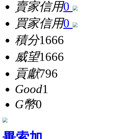
賣家信用
0
買家信用
0
積分
1666
威望
1666
貢獻
796
Good
1
G幣
0
畢索加