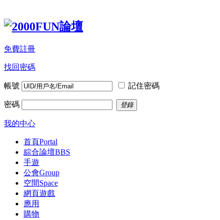
免費註冊
找回密碼
帳號
記住密碼
密碼
登錄
我的中心
首頁
Portal
綜合論壇
BBS
手遊
公會
Group
空間
Space
網頁遊戲
應用
購物