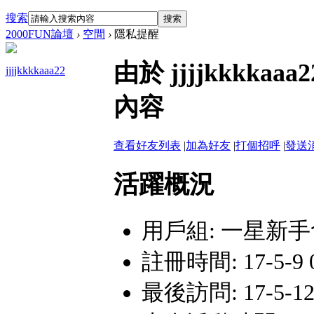
搜索
搜索
2000FUN論壇
›
空間
›
隱私提醒
由於 jjjjkkkk
jjjjkkkkaaa22
內容
查看好友列表
|
加為好友
|
打個招呼
|
發送
活躍概況
用戶組:
一星新手
註冊時間: 17-5-9 0
最後訪問: 17-5-12