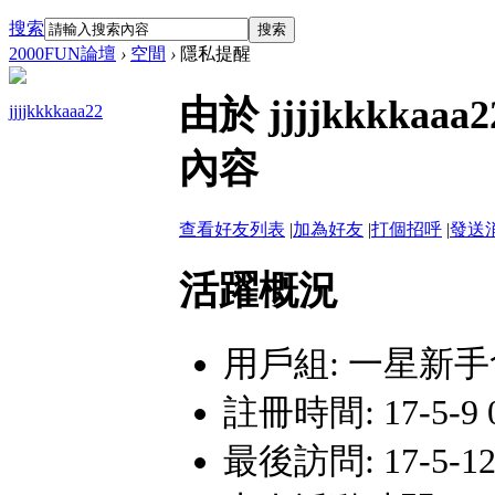
搜索
搜索
2000FUN論壇
›
空間
›
隱私提醒
由於 jjjjkkkk
jjjjkkkkaaa22
內容
查看好友列表
|
加為好友
|
打個招呼
|
發送
活躍概況
用戶組:
一星新手
註冊時間: 17-5-9 0
最後訪問: 17-5-12