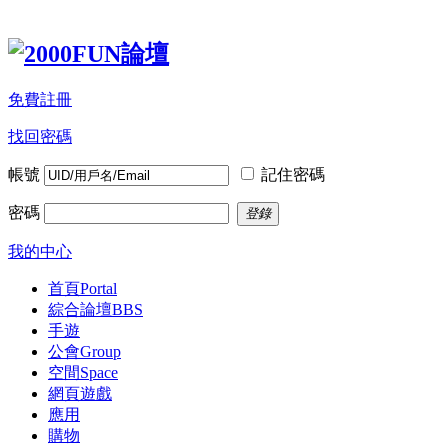
免費註冊
找回密碼
帳號
記住密碼
密碼
登錄
我的中心
首頁
Portal
綜合論壇
BBS
手遊
公會
Group
空間
Space
網頁遊戲
應用
購物