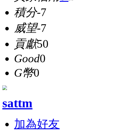
積分
-7
威望
-7
貢獻
50
Good
0
G幣
0
sattm
加為好友