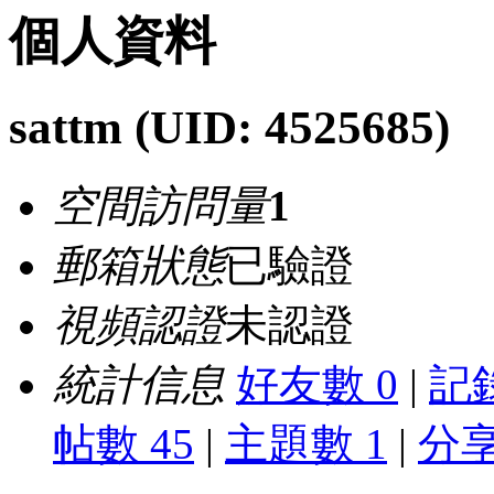
個人資料
sattm
(UID: 4525685)
空間訪問量
1
郵箱狀態
已驗證
視頻認證
未認證
統計信息
好友數 0
|
記錄
帖數 45
|
主題數 1
|
分享