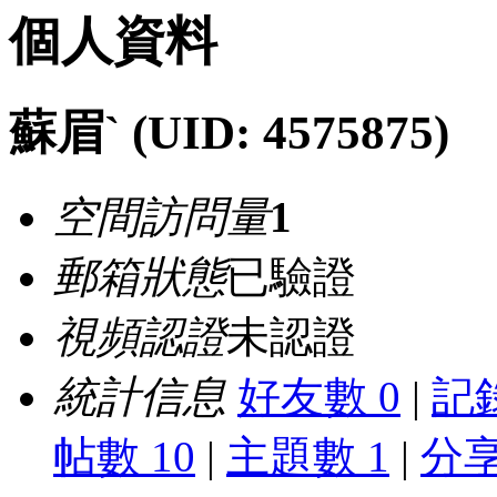
個人資料
蘇眉`
(UID: 4575875)
空間訪問量
1
郵箱狀態
已驗證
視頻認證
未認證
統計信息
好友數 0
|
記錄
帖數 10
|
主題數 1
|
分享