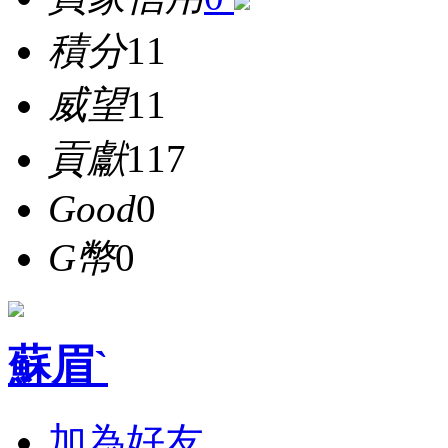
積分
11
威望
11
貢獻
117
Good
0
G幣
0
蘇眉`
加為好友