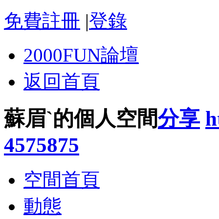
免費註冊
|
登錄
2000FUN論壇
返回首頁
蘇眉`的個人空間
分享
h
4575875
空間首頁
動態