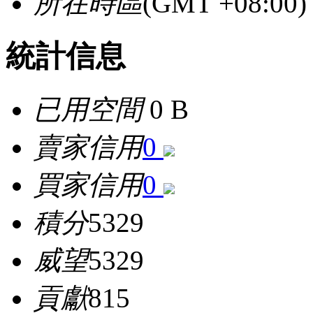
所在時區
(GMT +08:0
統計信息
已用空間
0 B
賣家信用
0
買家信用
0
積分
5329
威望
5329
貢獻
815