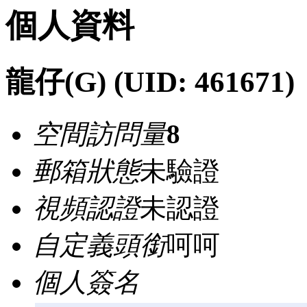
個人資料
龍仔(G)
(UID: 461671)
空間訪問量
8
郵箱狀態
未驗證
視頻認證
未認證
自定義頭銜
呵呵
個人簽名