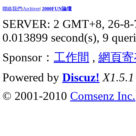
聯絡我們
|
Archiver
|
2000FUN論壇
SERVER: 2 GMT+8, 26-8-
0.013899 second(s), 9 queri
Sponsor：
工作間
,
網頁寄
Powered by
Discuz!
X1.5.1
© 2001-2010
Comsenz Inc.