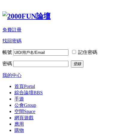
免費註冊
找回密碼
帳號
記住密碼
密碼
登錄
我的中心
首頁
Portal
綜合論壇
BBS
手遊
公會
Group
空間
Space
網頁遊戲
應用
購物