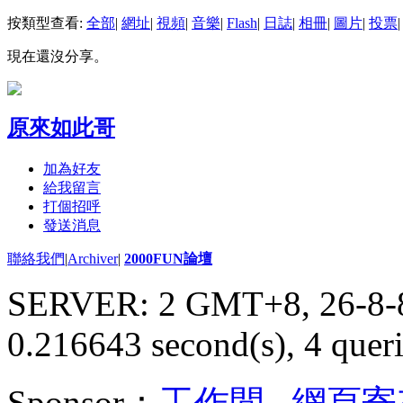
按類型查看:
全部
|
網址
|
視頻
|
音樂
|
Flash
|
日誌
|
相冊
|
圖片
|
投票
|
現在還沒分享。
原來如此哥
加為好友
給我留言
打個招呼
發送消息
聯絡我們
|
Archiver
|
2000FUN論壇
SERVER: 2 GMT+8, 26-8-
0.216643 second(s), 4 queri
Sponsor：
工作間
,
網頁寄