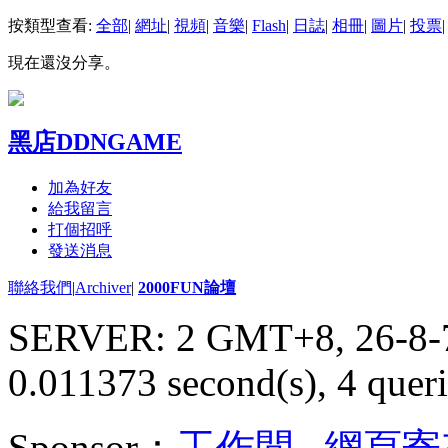
按類型查看:
全部
|
網址
|
視頻
|
音樂
|
Flash
|
日誌
|
相冊
|
圖片
|
投票
|
現在還沒分享。
黑店DDNGAME
加為好友
給我留言
打個招呼
發送消息
聯絡我們
|
Archiver
|
2000FUN論壇
SERVER: 2 GMT+8, 26-8-
0.011373 second(s), 4 queri
Sponsor：
工作間
,
網頁寄