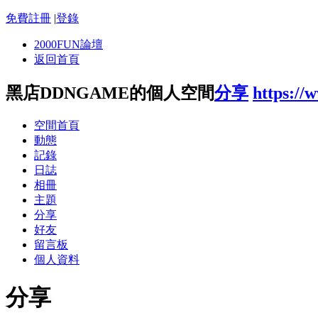
免費註冊
|
登錄
2000FUN論壇
返回首頁
黑店DDNGAME的個人空間
分享
https://
空間首頁
動態
記錄
日誌
相冊
主題
分享
好友
留言板
個人資料
分享