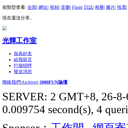
按類型查看:
全部
|
網址
|
視頻
|
音樂
|
Flash
|
日誌
|
相冊
|
圖片
|
投票
|
現在還沒分享。
光輝工作室
加為好友
給我留言
打個招呼
發送消息
聯絡我們
|
Archiver
|
2000FUN論壇
SERVER: 2 GMT+8, 26-8-
0.009754 second(s), 4 queri
Sponsor：
工作間
,
網頁寄