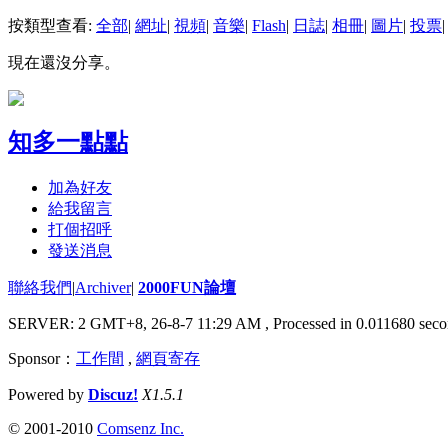
按類型查看:
全部
|
網址
|
視頻
|
音樂
|
Flash
|
日誌
|
相冊
|
圖片
|
投票
|
現在還沒分享。
知多一點點
加為好友
給我留言
打個招呼
發送消息
聯絡我們
|
Archiver
|
2000FUN論壇
SERVER: 2 GMT+8, 26-8-7 11:29 AM
, Processed in 0.011680 seco
Sponsor：
工作間
,
網頁寄存
Powered by
Discuz!
X1.5.1
© 2001-2010
Comsenz Inc.