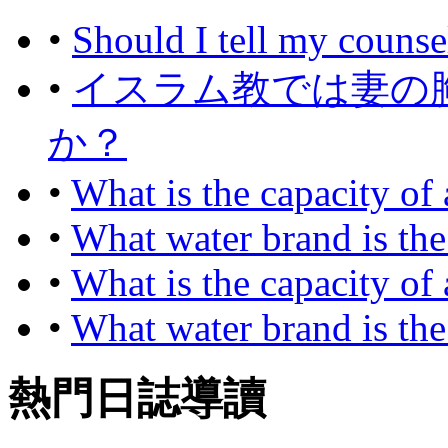
•
Should I tell my counsel
•
イスラム教では妻の
か？
•
What is the capacity of
•
What water brand is the
•
What is the capacity of
•
What water brand is the
熱門日誌導讀