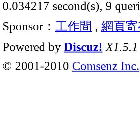
0.034217 second(s), 9 queri
Sponsor：
工作間
,
網頁寄
Powered by
Discuz!
X1.5.1
© 2001-2010
Comsenz Inc.