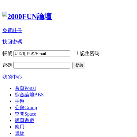
免費註冊
找回密碼
帳號
記住密碼
密碼
登錄
我的中心
首頁
Portal
綜合論壇
BBS
手遊
公會
Group
空間
Space
網頁遊戲
應用
購物