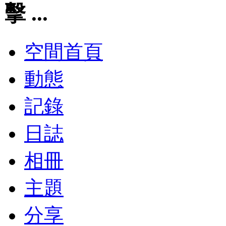
擊 ...
空間首頁
動態
記錄
日誌
相冊
主題
分享