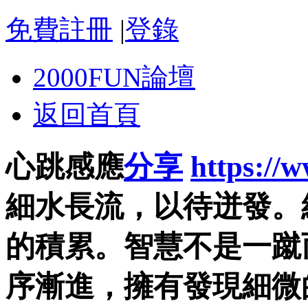
免費註冊
|
登錄
2000FUN論壇
返回首頁
心跳感應
分享
https://
細水長流，以待迸發。
的積累。智慧不是一蹴
序漸進，擁有發現細微