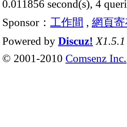
0.011856 second(s), 4 queri
Sponsor：
工作間
,
網頁寄
Powered by
Discuz!
X1.5.1
© 2001-2010
Comsenz Inc.