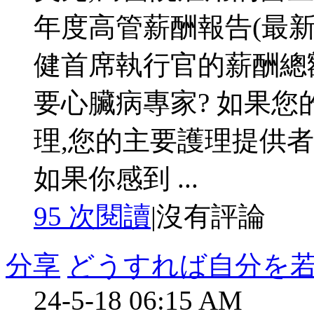
年度高管薪酬報告(最新資
健首席執行官的薪酬總額
要心臟病專家? 如果
理,您的主要護理提供
如果你感到 ...
95 次閱讀
|
沒有評論
分享
どうすれば自分を
24-5-18 06:15 AM