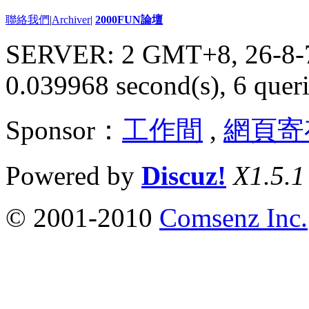
聯絡我們
|
Archiver
|
2000FUN論壇
SERVER: 2 GMT+8, 26-8-
0.039968 second(s), 6 queri
Sponsor：
工作間
,
網頁寄
Powered by
Discuz!
X1.5.1
© 2001-2010
Comsenz Inc.