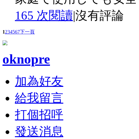
165 次閱讀
|
沒有評論
1
2
3
4
5
6
7
下一頁
oknopre
加為好友
給我留言
打個招呼
發送消息