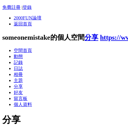
免費註冊
|
登錄
2000FUN論壇
返回首頁
someonemistake的個人空間
分享
https://
空間首頁
動態
記錄
日誌
相冊
主題
分享
好友
留言板
個人資料
分享