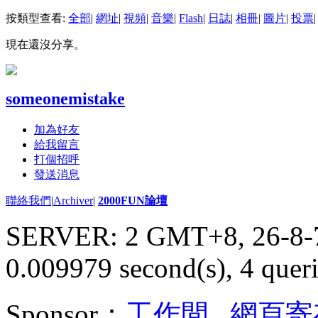
按類型查看:
全部
|
網址
|
視頻
|
音樂
|
Flash
|
日誌
|
相冊
|
圖片
|
投票
|
現在還沒分享。
someonemistake
加為好友
給我留言
打個招呼
發送消息
聯絡我們
|
Archiver
|
2000FUN論壇
SERVER: 2 GMT+8, 26-8-
0.009979 second(s), 4 queri
Sponsor：
工作間
,
網頁寄