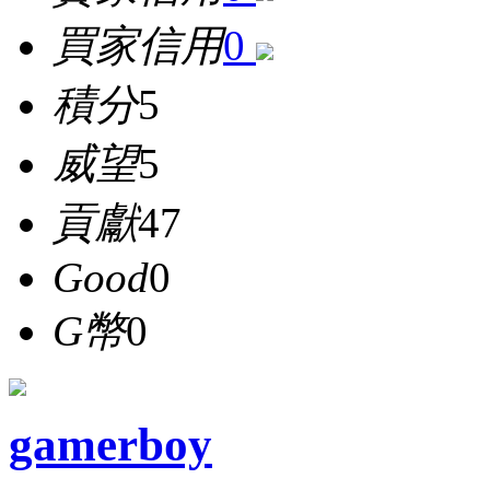
買家信用
0
積分
5
威望
5
貢獻
47
Good
0
G幣
0
gamerboy