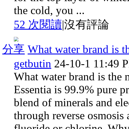
the cold, you ...
52 次閱讀
|
沒有評論
分享
What water brand is th
getbutin
24-10-1 11:49 
What water brand is the m
Essentia is 99.9% pure p
blend of minerals and ele
through reverse osmosis a
fluoride or chlorine. Why