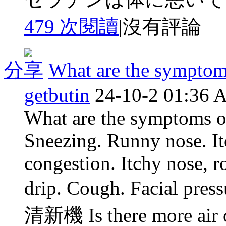
479 次閱讀
|
沒有評論
分享
What are the symptoms 
getbutin
24-10-2 01:36
What are the symptoms o
Sneezing. Runny nose. It
congestion. Itchy nose, r
drip. Cough. Facial pres
清新機 Is there more air or