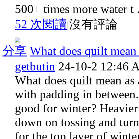
500+ times more water t .
52 次閱讀
|
沒有評論
分享
What does quilt mean 
getbutin
24-10-2 12:46
What does quilt mean as a
with padding in between. 
good for winter? Heavier 
down on tossing and turn
for the top layer of winte