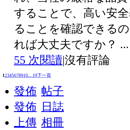
することで、高い安全
ることを確認できるの
れば大丈夫ですか？ ...
55 次閱讀
|
沒有評論
1
2
3
4
5
6
7
8
9
10
... 19
下一頁
發佈
帖子
發佈
日誌
上傳
相冊