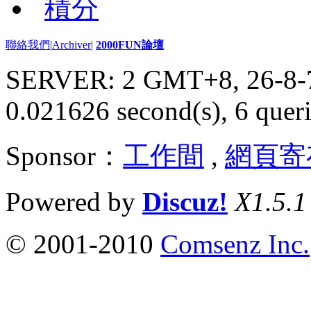
積分
聯絡我們
|
Archiver
|
2000FUN論壇
SERVER: 2 GMT+8, 26-8-
0.021626 second(s), 6 queri
Sponsor：
工作間
,
網頁寄
Powered by
Discuz!
X1.5.1
© 2001-2010
Comsenz Inc.