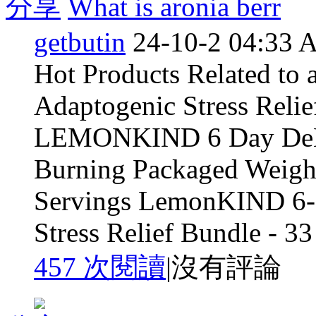
分享
What is aronia berr
getbutin
24-10-2 04:33
Hot Products Related to 
Adaptogenic Stress Relie
LEMONKIND 6 Day DeBL
Burning Packaged Weight
Servings LemonKIND 6-D
Stress Relief Bundle - 33 
457 次閱讀
|
沒有評論