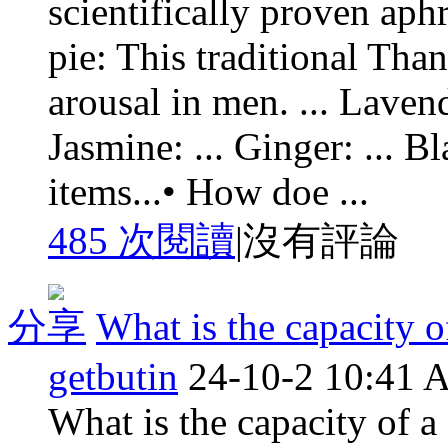
scientifically proven ap
pie: This traditional Tha
arousal in men. ... Lavende
Jasmine: ... Ginger: ... 
items...• How doe ...
485 次閱讀
|
沒有評論
分享
What is the capacity o
getbutin
24-10-2 10:41
What is the capacity of a