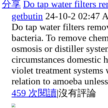
分享
Do tap water filters re
getbutin
24-10-2 02:47
Do tap water filters remo
bacteria. To remove chemi
osmosis or distiller syst
circumstances domestic ho
violet treatment systems 
relation to amoeba unless 
459 次閱讀
|
沒有評論