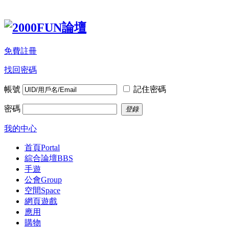
免費註冊
找回密碼
帳號
記住密碼
密碼
登錄
我的中心
首頁
Portal
綜合論壇
BBS
手遊
公會
Group
空間
Space
網頁遊戲
應用
購物