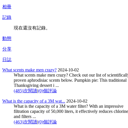
相冊
記錄
現在還沒有記錄。
動態
分享
日誌
What scents make men crazy?
2024-10-02
What scents make men crazy? Check out our list of scientificall
proven aphrodisiac scents below. Pumpkin pie: This traditional
Thanksgiving dessert i ...
(485)次閱讀
|
(0)個評論
What is the capacity of a 3M wat...
2024-10-02
What is the capacity of a 3M water filter? With an impressive
filtration capacity of 50,000 liters, it effectively reduces chlorine
and filters ...
(463)次閱讀
|
(0)個評論