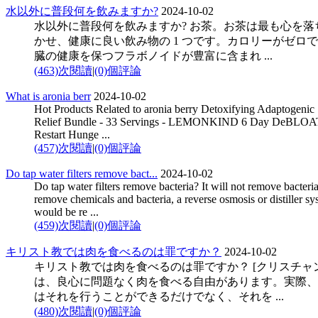
水以外に普段何を飲みますか?
2024-10-02
水以外に普段何を飲みますか? お茶。お茶は最も心を落
かせ、健康に良い飲み物の 1 つです。カロリーがゼロ
臓の健康を保つフラボノイドが豊富に含まれ ...
(463)次閱讀
|
(0)個評論
What is aronia berr
2024-10-02
Hot Products Related to aronia berry Detoxifying Adaptogenic 
Relief Bundle - 33 Servings - LEMONKIND 6 Day DeBLOA
Restart Hunge ...
(457)次閱讀
|
(0)個評論
Do tap water filters remove bact...
2024-10-02
Do tap water filters remove bacteria? It will not remove bacteri
remove chemicals and bacteria, a reverse osmosis or distiller sy
would be re ...
(459)次閱讀
|
(0)個評論
キリスト教では肉を食べるのは罪ですか？
2024-10-02
キリスト教では肉を食べるのは罪ですか？ [クリスチャ
は、良心に問題なく肉を食べる自由があります。実際、
はそれを行うことができるだけでなく、それを ...
(480)次閱讀
|
(0)個評論