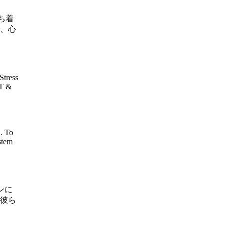
ち着
で、心
Stress
T &
a. To
stem
ンに
彼ら