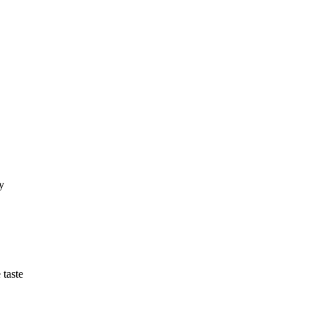
y
 taste