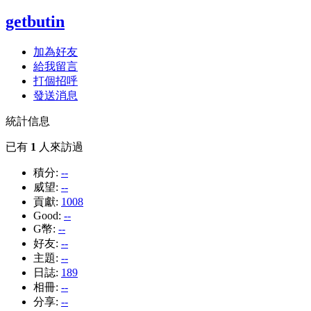
getbutin
加為好友
給我留言
打個招呼
發送消息
統計信息
已有
1
人來訪過
積分:
--
威望:
--
貢獻:
1008
Good:
--
G幣:
--
好友:
--
主題:
--
日誌:
189
相冊:
--
分享:
--