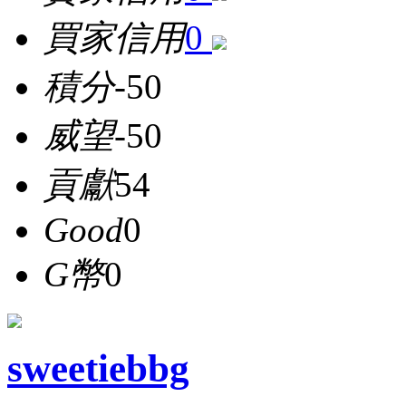
買家信用
0
積分
-50
威望
-50
貢獻
54
Good
0
G幣
0
sweetiebbg