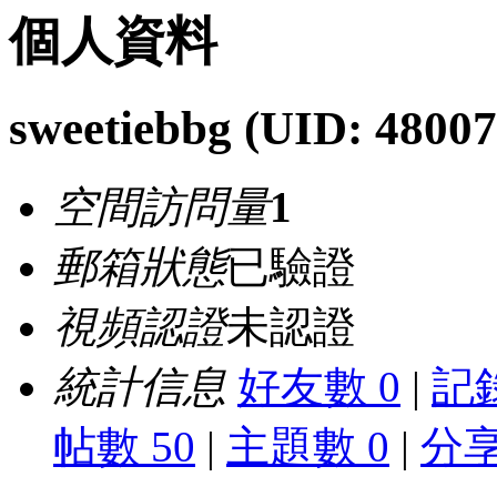
個人資料
sweetiebbg
(UID: 48007
空間訪問量
1
郵箱狀態
已驗證
視頻認證
未認證
統計信息
好友數 0
|
記錄
帖數 50
|
主題數 0
|
分享