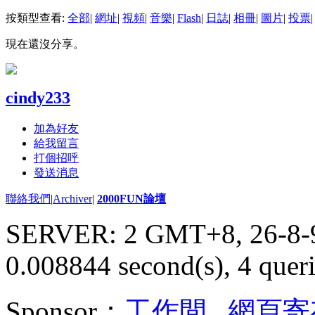
按類型查看:
全部
|
網址
|
視頻
|
音樂
|
Flash
|
日誌
|
相冊
|
圖片
|
投票
|
現在還沒分享。
cindy233
加為好友
給我留言
打個招呼
發送消息
聯絡我們
|
Archiver
|
2000FUN論壇
SERVER: 2 GMT+8, 26-8-
0.008844 second(s), 4 queri
Sponsor：
工作間
,
網頁寄