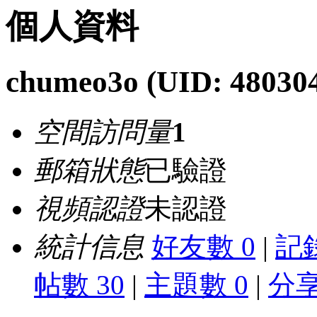
個人資料
chumeo3o
(UID: 48030
空間訪問量
1
郵箱狀態
已驗證
視頻認證
未認證
統計信息
好友數 0
|
記錄
帖數 30
|
主題數 0
|
分享