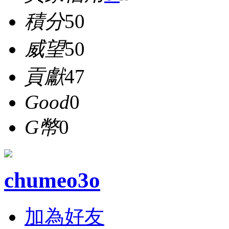
積分
50
威望
50
貢獻
47
Good
0
G幣
0
chumeo3o
加為好友