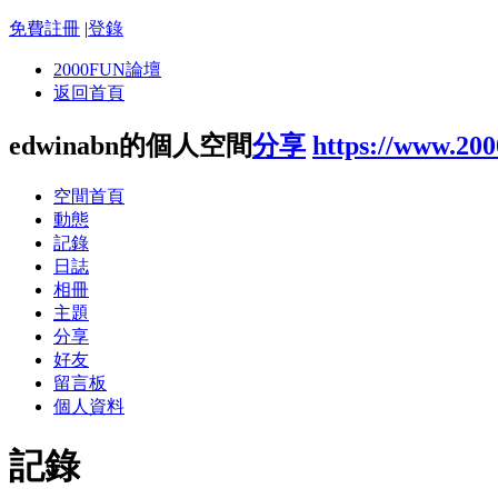
免費註冊
|
登錄
2000FUN論壇
返回首頁
edwinabn的個人空間
分享
https://www.20
空間首頁
動態
記錄
日誌
相冊
主題
分享
好友
留言板
個人資料
記錄