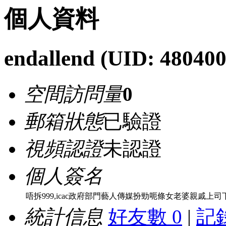
個人資料
endallend
(UID: 480400
空間訪問量
0
郵箱狀態
已驗證
視頻認證
未認證
個人簽名
唔拆999,icac政府部門藝人傳媒扮勁呃條女老婆親戚上
統計信息
好友數 0
|
記錄