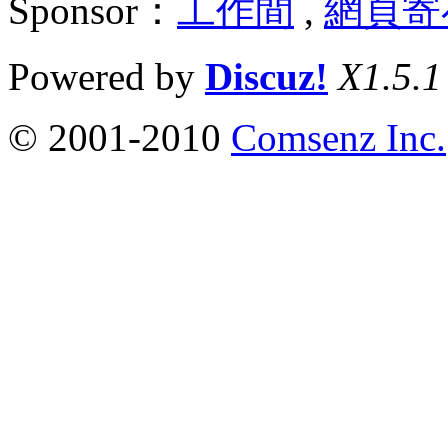
Sponsor：
工作間
,
網頁寄
Powered by
Discuz!
X1.5.1
© 2001-2010
Comsenz Inc.