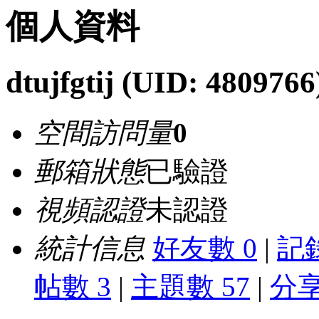
個人資料
dtujfgtij
(UID: 4809766
空間訪問量
0
郵箱狀態
已驗證
視頻認證
未認證
統計信息
好友數 0
|
記錄
帖數 3
|
主題數 57
|
分享