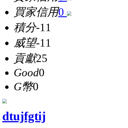
買家信用
0
積分
-11
威望
-11
貢獻
25
Good
0
G幣
0
dtujfgtij