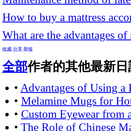
How to buy a mattress acco
What are the advantages of
收藏
分享
舉報
全部
作者的其他最新日
•
Advantages of Using a 
•
Melamine Mugs for Hot 
•
Custom Eyewear from a
•
The Role of Chinese Ma