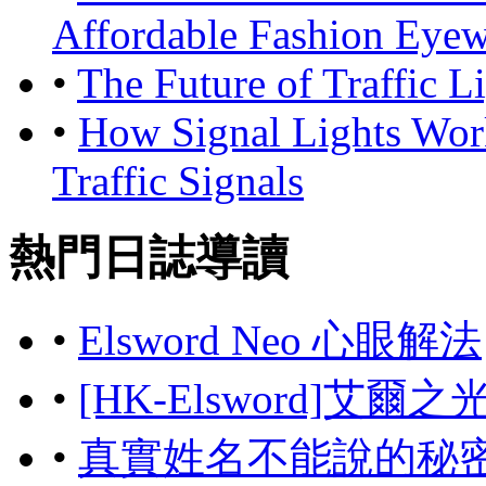
Affordable Fashion Eyew
•
The Future of Traffic 
•
How Signal Lights Wor
Traffic Signals
熱門日誌導讀
•
Elsword Neo 心眼解法
•
[HK-Elsword]艾爾
•
真實姓名不能說的秘