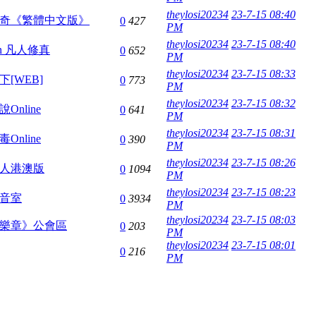
theylosi20234
23-7-15 08:40
奇《繁體中文版》
0
427
PM
theylosi20234
23-7-15 08:40
fun 凡人修真
0
652
PM
theylosi20234
23-7-15 08:33
[WEB]
0
773
PM
theylosi20234
23-7-15 08:32
Online
0
641
PM
theylosi20234
23-7-15 08:31
Online
0
390
PM
theylosi20234
23-7-15 08:26
人港澳版
0
1094
PM
theylosi20234
23-7-15 08:23
音室
0
3934
PM
theylosi20234
23-7-15 08:03
樂章》公會區
0
203
PM
theylosi20234
23-7-15 08:01
0
216
PM