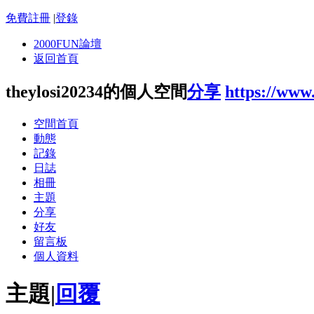
免費註冊
|
登錄
2000FUN論壇
返回首頁
theylosi20234的個人空間
分享
https://www
空間首頁
動態
記錄
日誌
相冊
主題
分享
好友
留言板
個人資料
主題
|
回覆