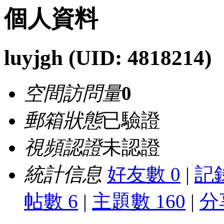
個人資料
luyjgh
(UID: 4818214)
空間訪問量
0
郵箱狀態
已驗證
視頻認證
未認證
統計信息
好友數 0
|
記錄
帖數 6
|
主題數 160
|
分