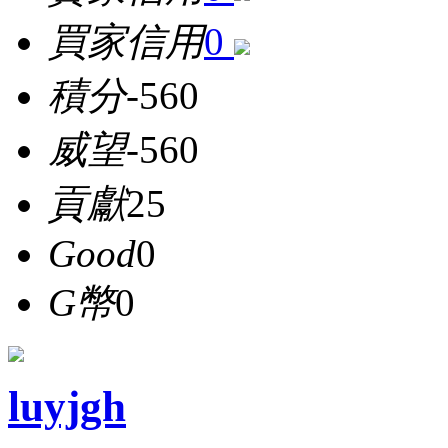
買家信用
0
積分
-560
威望
-560
貢獻
25
Good
0
G幣
0
luyjgh