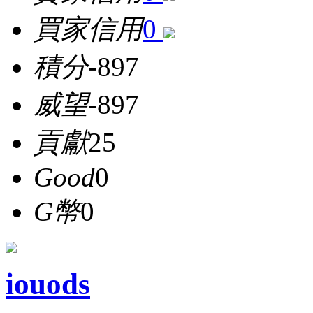
買家信用
0
積分
-897
威望
-897
貢獻
25
Good
0
G幣
0
iouods