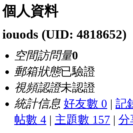
個人資料
iouods
(UID: 4818652)
空間訪問量
0
郵箱狀態
已驗證
視頻認證
未認證
統計信息
好友數 0
|
記錄
帖數 4
|
主題數 157
|
分